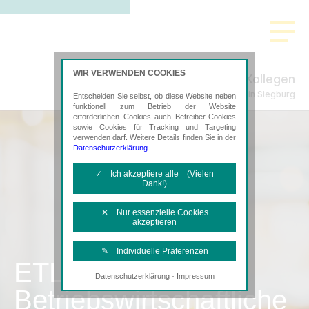
WIR VERWENDEN COOKIES
Rott & Kollegen
Steuerberatung in Siegburg
Entscheiden Sie selbst, ob diese Website neben
funktionell zum Betrieb der Website
erforderlichen Cookies auch Betreiber-Cookies
sowie Cookies für Tracking und Targeting
verwenden darf. Weitere Details finden Sie in der
Datenschutzerklärung
.
✓ Ich akzeptiere alle (Vielen
Dank!)
✕ Nur essenzielle Cookies
akzeptieren
✎ Individuelle Präferenzen
ETL
·
Datenschutzerklärung
Impressum
Notwendige Cookies
Betriebswirtschaftliche
Diese Cookies sind erforderlich, um die
grundlegende Funktionalität der Website