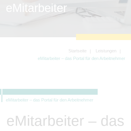
zu sichern.
eMitarbeiter
Tracking- und Targeting-Cookies
Diese Cookies sind erforderlich, um
unsere Website auf Ihre Bedürfnisse hin
zu optimieren. Hierzu gehört eine
bedarfsgerechte Gestaltung und
fortlaufende Verbesserung unseres
Angebotes einschließlich der
Verknüpfung zu Social-Media-
Angeboten von z.B. Facebook und
Startseite
Leistungen
LinkedIn.
eMitarbeiter – das Portal für den Arbeitnehmer
Betreibercookies
Diese Cookies sind erforderlich, um z.B.
Google Maps zu nutzen oder
eingebettete Videos abspielen zu
können.
eMitarbeiter – das Portal für den Arbeitnehmer
eMitarbeiter – das