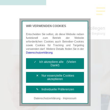
WIR VERWENDEN COOKIES
Rott & Kollegen
Steuerberatung in Siegburg
Entscheiden Sie selbst, ob diese Website neben
funktionell zum Betrieb der Website
erforderlichen Cookies auch Betreiber-Cookies
sowie Cookies für Tracking und Targeting
verwenden darf. Weitere Details finden Sie in der
Datenschutzerklärung
.
✓ Ich akzeptiere alle (Vielen
Dank!)
✕ Nur essenzielle Cookies
akzeptieren
✎ Individuelle Präferenzen
·
Datenschutzerklärung
Impressum
Notwendige Cookies
Diese Cookies sind erforderlich, um die
grundlegende Funktionalität der Website