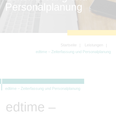
zu sichern.
Personalplanung
Tracking- und Targeting-Cookies
Diese Cookies sind erforderlich, um
unsere Website auf Ihre Bedürfnisse hin
zu optimieren. Hierzu gehört eine
bedarfsgerechte Gestaltung und
fortlaufende Verbesserung unseres
Angebotes einschließlich der
Verknüpfung zu Social-Media-
Angeboten von z.B. Facebook und
Startseite
Leistungen
LinkedIn.
edtime – Zeiterfassung und Personalplanung
Betreibercookies
Diese Cookies sind erforderlich, um z.B.
Google Maps zu nutzen oder
eingebettete Videos abspielen zu
können.
edtime – Zeiterfassung und Personalplanung
edtime –