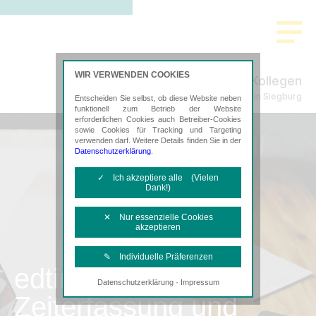
WIR VERWENDEN COOKIES
Rott & Kollegen
Steuerberatung in Siegburg
Entscheiden Sie selbst, ob diese Website neben
funktionell zum Betrieb der Website
erforderlichen Cookies auch Betreiber-Cookies
sowie Cookies für Tracking und Targeting
verwenden darf. Weitere Details finden Sie in der
Datenschutzerklärung
.
✓ Ich akzeptiere alle (Vielen
Dank!)
✕ Nur essenzielle Cookies
akzeptieren
✎ Individuelle Präferenzen
edtime
·
Datenschutzerklärung
Impressum
Notwendige Cookies
Zeiterfassung und
Diese Cookies sind erforderlich, um die
grundlegende Funktionalität der Website